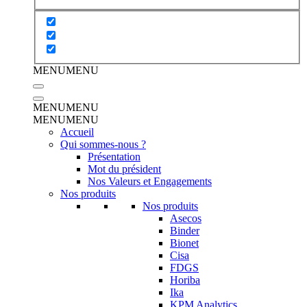
MENU
MENU
MENU
MENU
MENU
MENU
Accueil
Qui sommes-nous ?
Présentation
Mot du président
Nos Valeurs et Engagements
Nos produits
Nos produits
Asecos
Binder
Bionet
Cisa
FDGS
Horiba
Ika
KPM Analytics