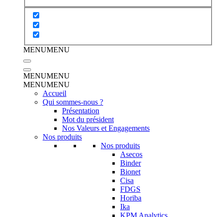
MENU
MENU
MENU
MENU
MENU
MENU
Accueil
Qui sommes-nous ?
Présentation
Mot du président
Nos Valeurs et Engagements
Nos produits
Nos produits
Asecos
Binder
Bionet
Cisa
FDGS
Horiba
Ika
KPM Analytics