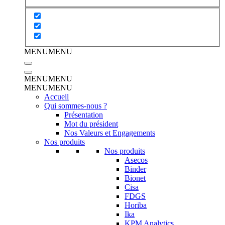
MENU
MENU
MENU
MENU
MENU
MENU
Accueil
Qui sommes-nous ?
Présentation
Mot du président
Nos Valeurs et Engagements
Nos produits
Nos produits
Asecos
Binder
Bionet
Cisa
FDGS
Horiba
Ika
KPM Analytics