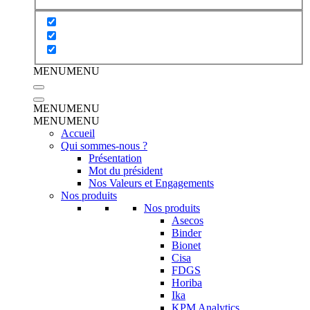
MENU
MENU
MENU
MENU
MENU
MENU
Accueil
Qui sommes-nous ?
Présentation
Mot du président
Nos Valeurs et Engagements
Nos produits
Nos produits
Asecos
Binder
Bionet
Cisa
FDGS
Horiba
Ika
KPM Analytics