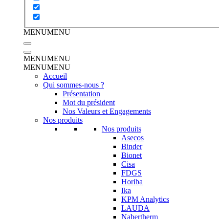
MENU
MENU
MENU
MENU
MENU
MENU
Accueil
Qui sommes-nous ?
Présentation
Mot du président
Nos Valeurs et Engagements
Nos produits
Nos produits
Asecos
Binder
Bionet
Cisa
FDGS
Horiba
Ika
KPM Analytics
LAUDA
Nabertherm