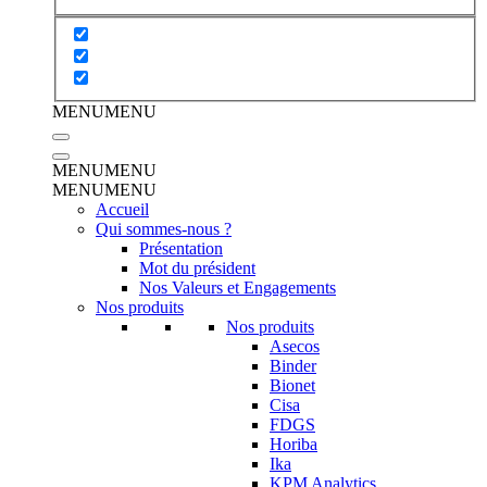
MENU
MENU
MENU
MENU
MENU
MENU
Accueil
Qui sommes-nous ?
Présentation
Mot du président
Nos Valeurs et Engagements
Nos produits
Nos produits
Asecos
Binder
Bionet
Cisa
FDGS
Horiba
Ika
KPM Analytics