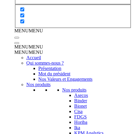
MENU
MENU
MENU
MENU
MENU
MENU
Accueil
Qui sommes-nous ?
Présentation
Mot du président
Nos Valeurs et Engagements
Nos produits
Nos produits
Asecos
Binder
Bionet
Cisa
FDGS
Horiba
Ika
KPM Analytics