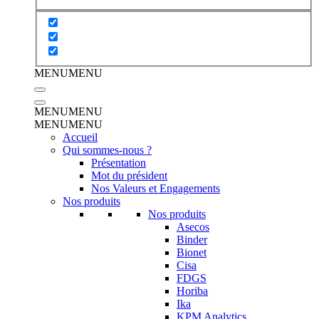
MENU
MENU
MENU
MENU
MENU
MENU
Accueil
Qui sommes-nous ?
Présentation
Mot du président
Nos Valeurs et Engagements
Nos produits
Nos produits
Asecos
Binder
Bionet
Cisa
FDGS
Horiba
Ika
KPM Analytics