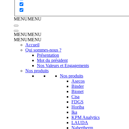
MENU
MENU
MENU
MENU
MENU
MENU
Accueil
Qui sommes-nous ?
Présentation
Mot du président
Nos Valeurs et Engagements
Nos produits
Nos produits
Asecos
Binder
Bionet
Cisa
FDGS
Horiba
Ika
KPM Analytics
LAUDA
Nabertherm