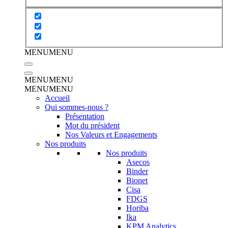
MENU
MENU
MENU
MENU
MENU
MENU
Accueil
Qui sommes-nous ?
Présentation
Mot du président
Nos Valeurs et Engagements
Nos produits
Nos produits
Asecos
Binder
Bionet
Cisa
FDGS
Horiba
Ika
KPM Analytics