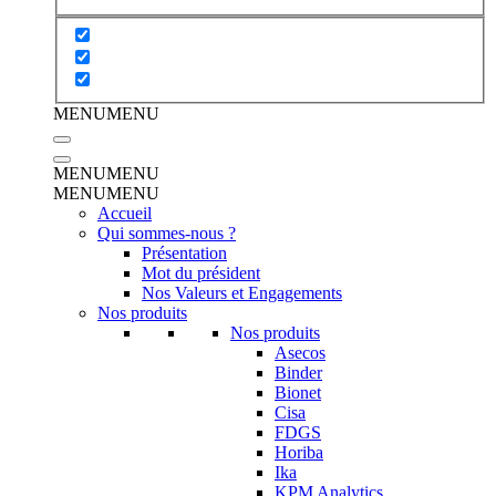
MENU
MENU
MENU
MENU
MENU
MENU
Accueil
Qui sommes-nous ?
Présentation
Mot du président
Nos Valeurs et Engagements
Nos produits
Nos produits
Asecos
Binder
Bionet
Cisa
FDGS
Horiba
Ika
KPM Analytics