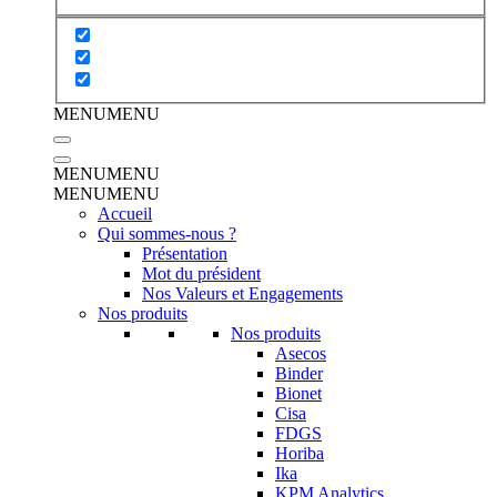
MENU
MENU
MENU
MENU
MENU
MENU
Accueil
Qui sommes-nous ?
Présentation
Mot du président
Nos Valeurs et Engagements
Nos produits
Nos produits
Asecos
Binder
Bionet
Cisa
FDGS
Horiba
Ika
KPM Analytics