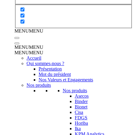
MENU
MENU
MENU
MENU
MENU
MENU
Accueil
Qui sommes-nous ?
Présentation
Mot du président
Nos Valeurs et Engagements
Nos produits
Nos produits
Asecos
Binder
Bionet
Cisa
FDGS
Horiba
Ika
KPM Analytics