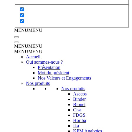
MENU
MENU
MENU
MENU
MENU
MENU
Accueil
Qui sommes-nous ?
Présentation
Mot du président
Nos Valeurs et Engagements
Nos produits
Nos produits
Asecos
Binder
Bionet
Cisa
FDGS
Horiba
Ika
KPM Analytics