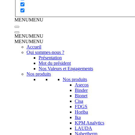
MENU
MENU
MENU
MENU
MENU
MENU
Accueil
Qui sommes-nous ?
Présentation
Mot du président
Nos Valeurs et Engagements
Nos produits
Nos produits
Asecos
Binder
Bionet
Cisa
FDGS
Horiba
Ika
KPM Analytics
LAUDA
Nabertherm