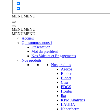
MENU
MENU
MENU
MENU
MENU
MENU
Accueil
Qui sommes-nous ?
Présentation
Mot du président
Nos Valeurs et Engagements
Nos produits
Nos produits
Asecos
Binder
Bionet
Cisa
FDGS
Horiba
Ika
KPM Analytics
LAUDA
Nabertherm