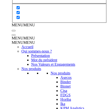
MENU
MENU
MENU
MENU
MENU
MENU
Accueil
Qui sommes-nous ?
Présentation
Mot du président
Nos Valeurs et Engagements
Nos produits
Nos produits
Asecos
Binder
Bionet
Cisa
FDGS
Horiba
Ika
KPM Analytics