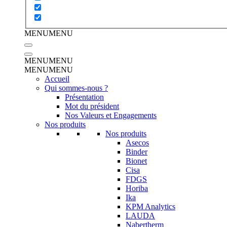
MENU
MENU
MENU
MENU
MENU
MENU
Accueil
Qui sommes-nous ?
Présentation
Mot du président
Nos Valeurs et Engagements
Nos produits
Nos produits
Asecos
Binder
Bionet
Cisa
FDGS
Horiba
Ika
KPM Analytics
LAUDA
Nabertherm