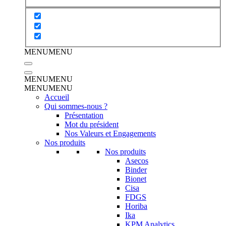
MENU
MENU
MENU
MENU
MENU
MENU
Accueil
Qui sommes-nous ?
Présentation
Mot du président
Nos Valeurs et Engagements
Nos produits
Nos produits
Asecos
Binder
Bionet
Cisa
FDGS
Horiba
Ika
KPM Analytics