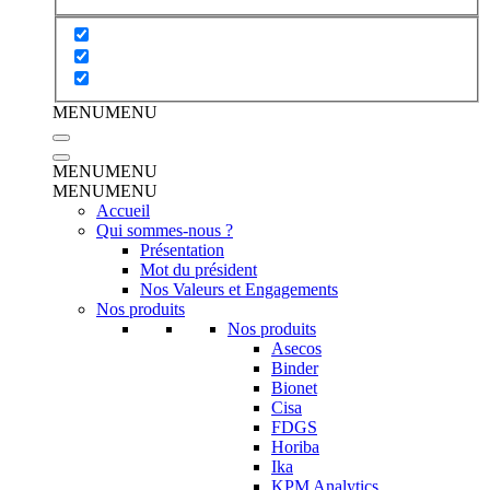
MENU
MENU
MENU
MENU
MENU
MENU
Accueil
Qui sommes-nous ?
Présentation
Mot du président
Nos Valeurs et Engagements
Nos produits
Nos produits
Asecos
Binder
Bionet
Cisa
FDGS
Horiba
Ika
KPM Analytics