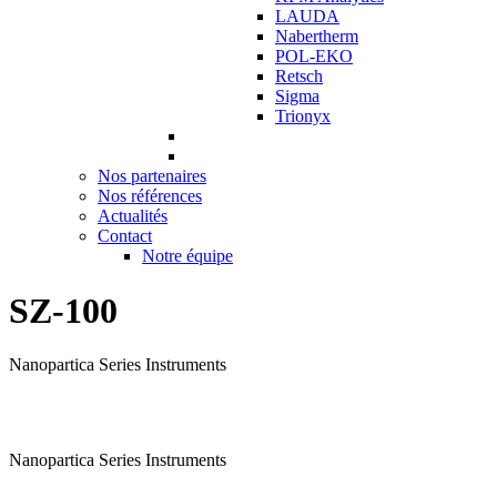
LAUDA
Nabertherm
POL-EKO
Retsch
Sigma
Trionyx
Nos partenaires
Nos références
Actualités
Contact
Notre équipe
SZ-100
Nanopartica Series Instruments
Nanopartica Series Instruments