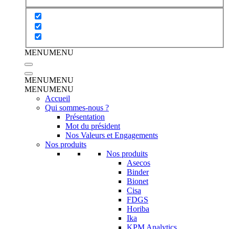
MENU
MENU
MENU
MENU
MENU
MENU
Accueil
Qui sommes-nous ?
Présentation
Mot du président
Nos Valeurs et Engagements
Nos produits
Nos produits
Asecos
Binder
Bionet
Cisa
FDGS
Horiba
Ika
KPM Analytics