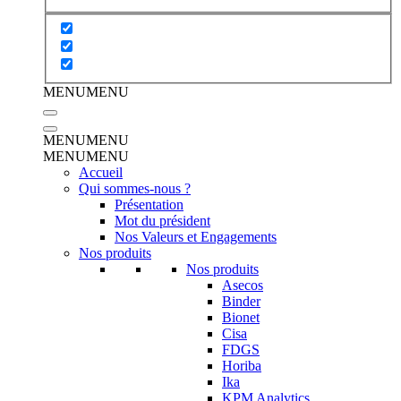
MENU
MENU
MENU
MENU
MENU
MENU
Accueil
Qui sommes-nous ?
Présentation
Mot du président
Nos Valeurs et Engagements
Nos produits
Nos produits
Asecos
Binder
Bionet
Cisa
FDGS
Horiba
Ika
KPM Analytics