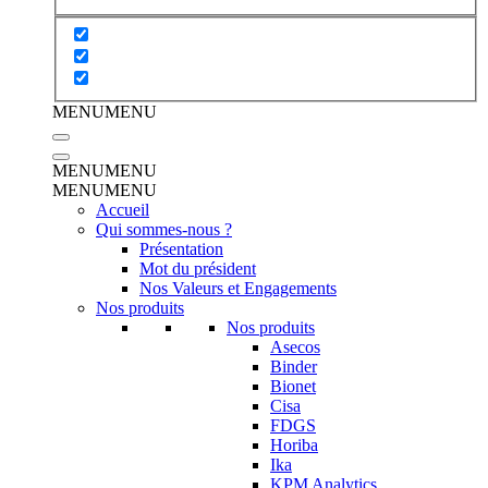
MENU
MENU
MENU
MENU
MENU
MENU
Accueil
Qui sommes-nous ?
Présentation
Mot du président
Nos Valeurs et Engagements
Nos produits
Nos produits
Asecos
Binder
Bionet
Cisa
FDGS
Horiba
Ika
KPM Analytics