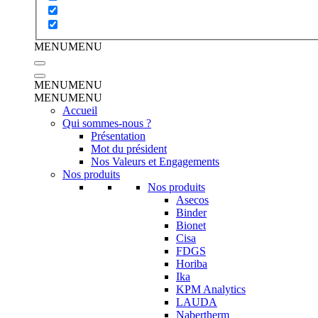
MENU
MENU
MENU
MENU
MENU
MENU
Accueil
Qui sommes-nous ?
Présentation
Mot du président
Nos Valeurs et Engagements
Nos produits
Nos produits
Asecos
Binder
Bionet
Cisa
FDGS
Horiba
Ika
KPM Analytics
LAUDA
Nabertherm