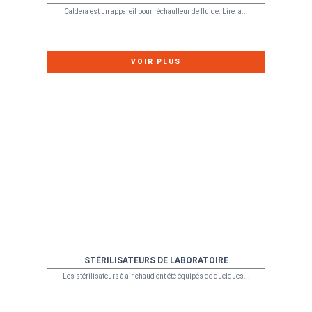
Caldera est un appareil pour réchauffeur de fluide. Lire la...
VOIR PLUS
STÉRILISATEURS DE LABORATOIRE
Les stérilisateurs à air chaud ont été équipés de quelques...