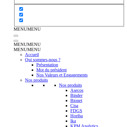
MENU
MENU
MENU
MENU
MENU
MENU
Accueil
Qui sommes-nous ?
Présentation
Mot du président
Nos Valeurs et Engagements
Nos produits
Nos produits
Asecos
Binder
Bionet
Cisa
FDGS
Horiba
Ika
KPM Analytics