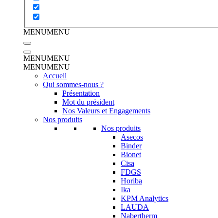
MENU
MENU
MENU
MENU
MENU
MENU
Accueil
Qui sommes-nous ?
Présentation
Mot du président
Nos Valeurs et Engagements
Nos produits
Nos produits
Asecos
Binder
Bionet
Cisa
FDGS
Horiba
Ika
KPM Analytics
LAUDA
Nabertherm