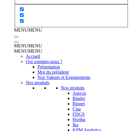
MENU
MENU
MENU
MENU
MENU
MENU
Accueil
Qui sommes-nous ?
Présentation
Mot du président
Nos Valeurs et Engagements
Nos produits
Nos produits
Asecos
Binder
Bionet
Cisa
FDGS
Horiba
Ika
KPM Analytics