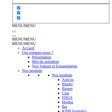
MENU
MENU
MENU
MENU
MENU
MENU
Accueil
Qui sommes-nous ?
Présentation
Mot du président
Nos Valeurs et Engagements
Nos produits
Nos produits
Asecos
Binder
Bionet
Cisa
FDGS
Horiba
Ika
KPM Analytics