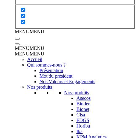
MENU
MENU
MENU
MENU
MENU
MENU
Accueil
Qui sommes-nous ?
Présentation
Mot du président
Nos Valeurs et Engagements
Nos produits
Nos produits
Asecos
Binder
Bionet
Cisa
FDGS
Horiba
Ika
KPM Analytics