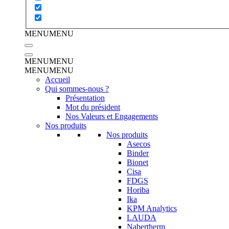
MENU
MENU
MENU
MENU
MENU
MENU
Accueil
Qui sommes-nous ?
Présentation
Mot du président
Nos Valeurs et Engagements
Nos produits
Nos produits
Asecos
Binder
Bionet
Cisa
FDGS
Horiba
Ika
KPM Analytics
LAUDA
Nabertherm